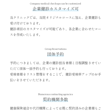
Company medical checkups can be customized
企業健診カスタマイズ可
当クリニックでは、当院オリジナルコースに加え、企業健診も
受け付けております。
健診項目のカスタマイズが可能であり、各企業に合わせたコー
スを作成いたします。
Group Reservations
団体予約
予約につきましては、企業の健診担当者様と日程調整させてい
ただく団体一括予約も行っております。
受検者様をリスト管理をすることで、健診受検率アップのお手
伝いをさせていただきます。
Numerous contracting agencies
契約機関多数
健康保険組合や代行機関によっては既に契約済みの企業様もご